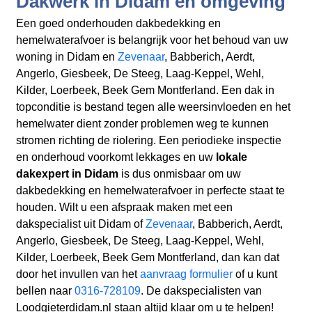
Dakwerk in Didam en omgeving
Een goed onderhouden dakbedekking en
hemelwaterafvoer is belangrijk voor het behoud van uw
woning in Didam en
Zevenaar
, Babberich, Aerdt,
Angerlo, Giesbeek, De Steeg, Laag-Keppel, Wehl,
Kilder, Loerbeek, Beek Gem Montferland. Een dak in
topconditie is bestand tegen alle weersinvloeden en het
hemelwater dient zonder problemen weg te kunnen
stromen richting de riolering. Een periodieke inspectie
en onderhoud voorkomt lekkages en uw
lokale
dakexpert in Didam
is dus onmisbaar om uw
dakbedekking en hemelwaterafvoer in perfecte staat te
houden. Wilt u een afspraak maken met een
dakspecialist uit Didam of
Zevenaar
, Babberich, Aerdt,
Angerlo, Giesbeek, De Steeg, Laag-Keppel, Wehl,
Kilder, Loerbeek, Beek Gem Montferland, dan kan dat
door het invullen van het
aanvraag formulier
of u kunt
bellen naar
0316-728109
. De dakspecialisten van
Loodgieterdidam.nl staan altijd klaar om u te helpen!